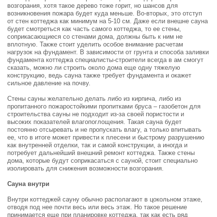
возгорания, хотя такое дерево тоже горит, но шансов для
возникновения пожара будет куда меньше. Во-вторых, это отступ
от стен коттеджа как минимум на 5-10 см. Даже если внешне сауна
будет смотреться как часть самого коттеджа, то ее стены,
соприкасающиеся со стенами дома, должны быть к ним не
вплотную. Также стоит уделить особое внимание расчетам
нагрузок на фундамент. В зависимости от грунта и способа заливки
фундамента коттеджа специалисты-строители всегда в ам смогут
сказать, можно ли строить около дома еще одну тяжелую
конструкцию, ведь сауна также требует фундамента и окажет
сильное давление на почву.
Стены сауны желательно делать либо из кирпича, либо из
пропитанного пожаростойкими пропитками бруса – газобетон для
строительства сауны не подходит из-за своей пористости и
высоких показателей влагопоглощения. Такая сауна будет
постоянно отсыревать и не пропускать влагу, а только впитывать
ее, что в итоге может привести к плесени и быстрому разрушению
как внутренней отделки, так и самой конструкции, а иногда и
потребует дальнейший внешний ремонт коттеджа. Также стены
дома, которые будут соприкасаться с сауной, стоит специально
изолировать для снижения возможности возгорания.
Сауна внутри
Внутри коттеджей сауну обычно располагают в цокольном этаже,
отводя под нее почти весь или весь этаж. Но такое решение
принимается еще при планировке коттеджа, так как есть ряд