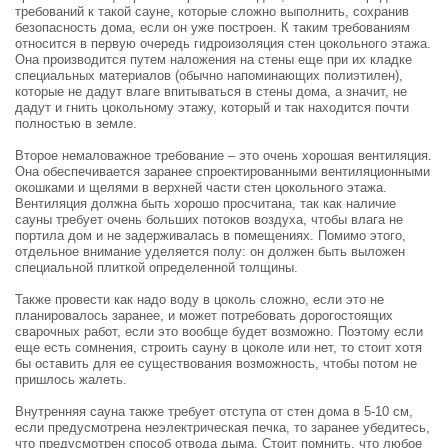
требований к такой сауне, которые сложно выполнить, сохранив
безопасность дома, если он уже построен. К таким требованиям
относится в первую очередь гидроизоляция стен цокольного этажа.
Она производится путем наложения на стены еще при их кладке
специальных материалов (обычно напоминающих полиэтилен),
которые не дадут влаге впитываться в стены дома, а значит, не
дадут и гнить цокольному этажу, который и так находится почти
полностью в земле.
Второе немаловажное требование – это очень хорошая вентиляция.
Она обеспечивается заранее спроектированными вентиляционными
окошками и щелями в верхней части стен цокольного этажа.
Вентиляция должна быть хорошо просчитана, так как наличие
сауны требует очень больших потоков воздуха, чтобы влага не
портила дом и не задерживалась в помещениях. Помимо этого,
отдельное внимание уделяется полу: он должен быть выложен
специальной плиткой определенной толщины.
Также провести как надо воду в цоколь сложно, если это не
планировалось заранее, и может потребовать дорогостоящих
сварочных работ, если это вообще будет возможно. Поэтому если
еще есть сомнения, строить сауну в цоколе или нет, то стоит хотя
бы оставить для ее существования возможность, чтобы потом не
пришлось жалеть.
Внутренняя сауна также требует отступа от стен дома в 5-10 см,
если предусмотрена неэлектрическая печка, то заранее убедитесь,
что предусмотрен способ отвода дыма. Стоит помнить, что любое