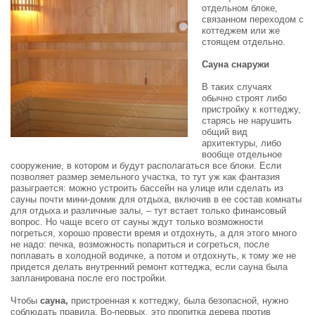
отдельном блоке,
связанном переходом с
коттеджем или же
стоящем отдельно.
Сауна снаружи
В таких случаях
обычно строят либо
пристройку к коттеджу,
старясь не нарушить
общий вид
архитектуры, либо
вообще отдельное
сооружение, в котором и будут располагаться все блоки. Если
позволяет размер земельного участка, то тут уж как фантазия
разыграется: можно устроить бассейн на улице или сделать из
сауны почти мини-домик для отдыха, включив в ее состав комнаты
для отдыха и различные залы, – тут встает только финансовый
вопрос. Но чаще всего от сауны ждут только возможности
погреться, хорошо провести время и отдохнуть, а для этого много
не надо: печка, возможность попариться и согреться, после
поплавать в холодной водичке, а потом и отдохнуть, к тому же не
придется делать внутренний ремонт коттеджа, если сауна была
запланирована после его постройки.
Чтобы
сауна,
пристроенная к коттеджу, была безопасной, нужно
соблюдать правила. Во-первых, это пропитка дерева против