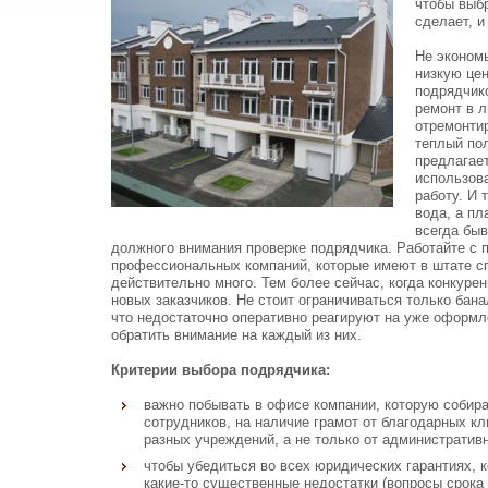
чтобы выбр
сделает, и
Не экономь
низкую цен
подрядчик
ремонт в л
отремонтир
теплый пол
предлагает
использов
работу. И 
вода, а пл
всегда быв
должного внимания проверке подрядчика. Работайте с п
профессиональных компаний, которые имеют в штате с
действительно много. Тем более сейчас, когда конкур
новых заказчиков. Не стоит ограничиваться только бан
что недостаточно оперативно реагируют на уже оформл
обратить внимание на каждый из них.
Критерии выбора подрядчика:
важно побывать в офисе компании, которую собира
сотрудников, на наличие грамот от благодарных к
разных учреждений, а не только от административ
чтобы убедиться во всех юридических гарантиях, 
какие-то существенные недостатки (вопросы срока 