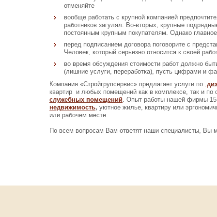
отменяйте
вообще работать с крупной компанией предпочтител
работников загулял. Во-вторых, крупные подрядны
постоянным крупным покупателям. Однако главное,
перед подписанием договора поговорите с предста
Человек, который серьезно относится к своей рабо
во время обсуждения стоимости работ должно быть
(лишние услуги, переработка), пусть цифрами и ф
Компания «Стройгрупсервис» предлагает услуги по
диз
квартир и любых помещений как в комплексе, так и по
служебных помещений
. Опыт работы нашей фирмы 15
недвижимость
,
уютное жилье, квартиру или эргономич
или рабочем месте.
По всем вопросам Вам ответят наши специалисты, Вы