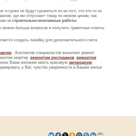
и сроки не будут срываться из-за того, что кто-то из
алов, где им отпускают товар по низким ценам, как
 вам за
строительно-монтажные работы
ак можно больше вопросов и получить грамотные ответы.
ытается создать лазейку для дополнительного счета
вартир
. Коллектив специалистов выполнит ремонт
емонтом квартир,
ремонтом ресторанов
,
ремонтом
 жизнь Ваше желание иметь красивую
загородную
ормировать у Вас чувство уверенности в Вашем жилье