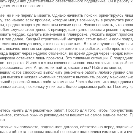
ать среди них действительно ответственного подрядчика. Он и работу 
 денег много не возьмет.
те, но и не переплачивайте. Однако начинать поиски, ориентируясь лиш
у, это начало всех проблем, которые могут возникнуть в результате раб
ом, предлагающего уж слишком низкие цены. Нужно понимать, что хоро
юбом случае стоит денег. К примеру, вам нужно провести ремонт таунха
овать чердак, сделать изменения в планировке, уложить паркет,пролож
 и так далее. Каждый строительный материал стоит денег, и если подря
 слишком низкую цену, стоит насторожиться. В этом случае он будет ли
ать некачественные материалы при ремонтных работах, либо просто не 
тогда паркет через неделю отклеится, во время дождя через чердак начн
анировка останется лишь проектом. Это типичные ситуации. С подрядчи
ает непросто. И часто в этом косвенно виноват сам заказчик, который н
рофессионалами. А где же их найти, скажете вы? Найти их можно,
пециалистов способных выполнить ремонтные работы любого уровня сло
енция высока и каждая компания старается выполнять работу максимальн
альной проверкой опыта работы компании. Часто бывает, что подрядчик
енные заказы, поскольку у них есть более серьезные работы. Поэтому к
етесь нанять для ремонтных работ. Просто для того, чтобы прочувствов
лиентов, которые обычно руководители вешают на самое видное место.
ных;
которые вы получаете, подписывая договор, обязательно перед подпись
сдачи объекта, вопросы оплаты) попросите подрядчика изменить эти пун