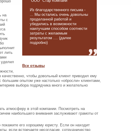
ООО "Стар Компани"
хорошо
Из благодарственного письма -
... Мы остались очень довольны
ь на
проделанной работой и
оты с
убедились в возможности
ший
наилучшим способом соотнести
уса
затраты с желаемым
ить
результатом .... (далее
дчик
подробно)
бо
выполнит
ет лить
ками
е уделил
Все отзывы
жности,
о качественно, чтобы довольный клиент приводил ему
и с большим опытом уже настолько «обросли» клиентами,
ритериев выбора подрядчика много и желательно
ать атмосферу в этой компании. Посмотреть на
 Причем наибольшего внимания заслуживают грамоты от
ю покажите его хорошему юристу. Если он находит
кты, если встречаете несогласие, сотрудничество