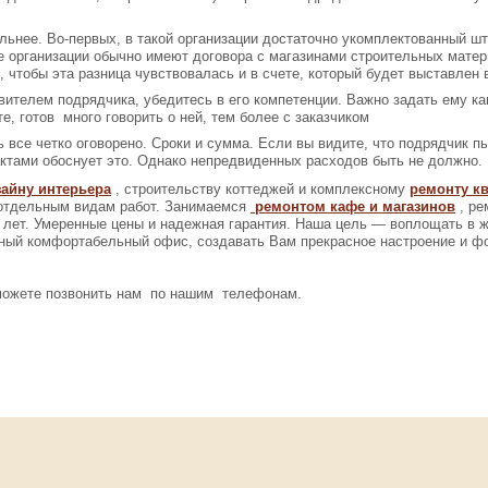
ьнее. Во-первых, в такой организации достаточно укомплектованный штат 
е организации обычно имеют договора с магазинами строительных матери
 чтобы эта разница чувствовалась и в счете, который будет выставлен
вителем подрядчика, убедитесь в его компетенции. Важно задать ему к
те, готов много говорить о ней, тем более с заказчиком
 все четко оговорено. Сроки и сумма. Если вы видите, что подрядчик п
актами обоснует это. Однако непредвиденных расходов быть не должно.
айну интерьера
, строительству коттеджей и комплексному
ремонту к
 отдельным видам работ. Занимаемся
ремонтом кафе и магазинов
, р
 лет. Умеренные цены и надежная гарантия. Наша цель — воплощать в
ный комфортабельный офис, создавать Вам прекрасное настроение и ф
 можете позвонить нам по нашим телефонам.