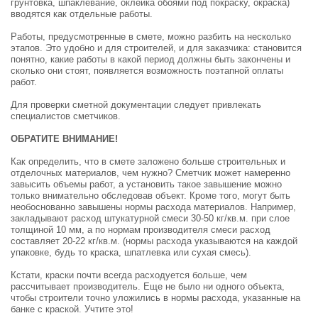
грунтовка, шпаклевание, оклейка обоями под покраску, окраска)
вводятся как отдельные работы.
Работы, предусмотренные в смете, можно разбить на несколько
этапов. Это удобно и для строителей, и для заказчика: становится
понятно, какие работы в какой период должны быть закончены и
сколько они стоят, появляется возможность поэтапной оплаты
работ.
Для проверки сметной документации следует привлекать
специалистов сметчиков.
ОБРАТИТЕ ВНИМАНИЕ!
Как определить, что в смете заложено больше строительных и
отделочных материалов, чем нужно? Сметчик может намеренно
завысить объемы работ, а установить такое завышение можно
только внимательно обследовав объект. Кроме того, могут быть
необоснованно завышены нормы расхода материалов. Например,
закладывают расход штукатурной смеси 30-50 кг/кв.м. при слое
толщиной 10 мм, а по нормам производителя смеси расход
составляет 20-22 кг/кв.м. (нормы расхода указываются на каждой
упаковке, будь то краска, шпатлевка или сухая смесь).
Кстати, краски почти всегда расходуется больше, чем
рассчитывает производитель. Еще не было ни одного объекта,
чтобы строители точно уложились в нормы расхода, указанные на
банке с краской. Учтите это!