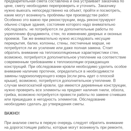
предварительная смета составлена и она устраивает заказчика по
цене, смету необходимо перепроверить и уточнить. Заказчику
нужно выехать непосредственно на объект, пройти и посмотреть,
какие могут возникнуть проблемы при производстве работ.
Особенно это важно при реконструкции, ведь реконструируют
обычно старые здания, состояние которого надо внимательно
обследовать: не потребуются ли дополнительные работы по
укреплению фундамента, стен, по изменению дверных и оконных
проемов. Так же внимательно нужно исследовать несущие
перекрытия, балки, колонны, стены, лестничные марши, не
потребуется ли их усиление или даже полная замена. Стоит
обратить внимание на теплоизоляционные характеристики стен,
возможно, потребуется дополнительное утепление на соответствие
современным требованиям к теплоизоляции ограждающих
конструкций. При обследовании кровли необходимо уделить особое
внимание наличию протечек, определиться в необходимости
замены гидроизолирующего ковра (если речь идет о плоской
крыше), возможно, потребуется дополнительное утепление. В
случае многоскатной кровли, где имеются деревянные конструкции,
нужно проверить все элементы на предмет наличия гнили, обзола,
грибка, возможно потребуется провести работы по замене сгнивших
или пришедших в негодность элементов. Обследование
необходимо сделать до утверждения сметы.
ВАЖНО!
При анализе сметы в первую очередь следует обратить внимание
на дорогостоящие работы, которые могут возникнуть при ремонте,