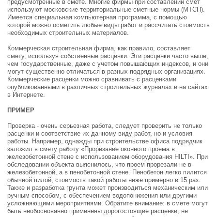
предусмотренные в смете. Многие фирмы при составлении смет
используют московские территориальные сметные нормы (МТСН).
Имеется специальная компьютерная программа, с помощью
которой можно осметить любые виды работ и рассчитать стоимость
необходимых строительных материалов.
Коммерческая строительная фирма, как правило, составляет
смету, используя собственные расценки. Эти расценки часто выше,
чем государственные, даже с учетом повышающих индексов, и они
могут существенно отличаться в разных подрядных организациях.
Коммерческие расценки можно сравнивать с расценками
опубликованными в различных строительных журналах и на сайтах
в Интернете.
ПРИМЕР
Проверка - очень серьезная работа, следует проверить не только
расценки и соответствие их данному виду работ, но и условия
работы. Например, однажды при строительстве офиса подрядчик
заложил в смету работу «Прорезание оконного проема в
железобетонной стене с использованием оборудования HILTI». При
обследовании объекта выяснилось, что проем прорезали не в
железобетонной, а в пенобетонной стене. Пенобетон легко пилится
обычной пилой, стоимость такой работы ниже примерно в 15 раз.
Также и разработка грунта может производиться механическим или
ручным способом, с обеспечением водопонижения или другими
усложняющими мероприятиями. Обратите внимание: в смете могут
быть необоснованно применены дорогостоящие расценки, не