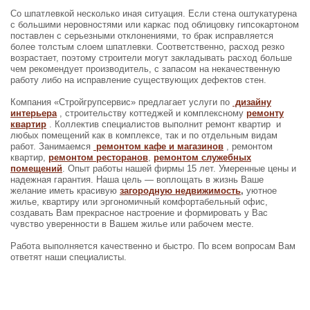
Со шпатлевкой несколько иная ситуация. Если стена оштукатурена
с большими неровностями или каркас под облицовку гипсокартоном
поставлен с серьезными отклонениями, то брак исправляется
более толстым слоем шпатлевки. Соответственно, расход резко
возрастает, поэтому строители могут закладывать расход больше
чем рекомендует производитель, с запасом на некачественную
работу либо на исправление существующих дефектов стен.
Компания «Стройгрупсервис» предлагает услуги по
дизайну
интерьера
, строительству коттеджей и комплексному
ремонту
квартир
. Коллектив специалистов выполнит ремонт квартир и
любых помещений как в комплексе, так и по отдельным видам
работ. Занимаемся
ремонтом кафе и магазинов
, ремонтом
квартир,
ремонтом ресторанов
,
ремонтом служебных
помещений
. Опыт работы нашей фирмы 15 лет. Умеренные цены и
надежная гарантия. Наша цель — воплощать в жизнь Ваше
желание иметь красивую
загородную недвижимость
,
уютное
жилье, квартиру или эргономичный комфортабельный офис,
создавать Вам прекрасное настроение и формировать у Вас
чувство уверенности в Вашем жилье или рабочем месте.
Работа выполняется качественно и быстро. По всем вопросам Вам
ответят наши специалисты.