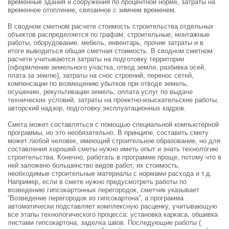
временные здания и сооружения по процентной норме, затраты на
временное отопление, связанное с зимнем временем.
В сводном сметном расчете стоимость строительства отдельных
объектов распределяется по графам: строительные, монтажные
работы, оборудование, мебель, инвентарь, прочие затраты и в
итоге выводиться общая сметная стоимость. В сводном сметном
расчете учитываются затраты на подготовку территории
(оформление земельного участка, отвод земли, разбивка осей,
плата за землю), затраты на снос строений, перенос сетей,
компенсации по возмещению убытков при отводе земель,
осушению, рекультивации земель, оплата услуг по выдаче
технических условий, затраты на проектно-изыскательские работы,
авторский надзор, подготовку эксплуатационных кадров.
Смета может составляться с помощью специальной компьютерной
программы, но это необязательно. В принципе, составить смету
может любой человек, имеющий строительное образование, но для
составления хорошей сметы нужно иметь опыт и знать технологию
строительства. Конечно, работать в программе проще, потому что в
ней заложено большинство видов работ, их стоимость,
необходимые строительные материалы с нормами расхода и т.д.
Например, если в смете нужно предусмотреть работы по
возведению гипсокартонных перегородок, сметчик указывает
“Возведение перегородок из гипсокартона”, а программа
автоматически подставляет комплексную расценку, учитывающую
все этапы технологического процесса: установка каркаса, обшивка
листами гипсокартона, заделка швов. Последующие работы (