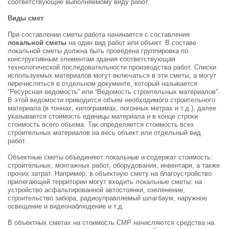
соответствующие выполняемому виду работ.
Виды смет
При составлении сметы работа начинается с составления
локальной сметы
на один вид работ или объект. В составе
локальной сметы должна быть проведена группировка по
конструктивным элементам здания соответствующая
технологической последовательности производства работ. Списки
используемых материалов могут включаться в эти сметы, а могут
перечисляться в отдельном документе, который называется
“Ресурсная ведомость” или “Ведомость строительных материалов”.
В этой ведомости приводится объем необходимого строительного
материала (в тоннах, килограммах, погонных метрах и т.д.), далее
указывается стоимость единицы материала и в конце строки
стоимость всего объема. Так определяется стоимость всех
строительных материалов на весь объект или отдельный вид
работ.
Объектные сметы объединяют локальные и содержат стоимость:
строительных, монтажных работ, оборудования, инвентаря, а также
прочих затрат. Например, в объектную смету на благоустройство
прилегающей территории могут входить локальные сметы: на
устройство асфальтированной автостоянки, озеленение,
строительство забора, радиоуправляемый шлагбаум, наружное
освещение и видеонаблюдение и т.д.
В объектных сметах на стоимость СМР начисляются средства на