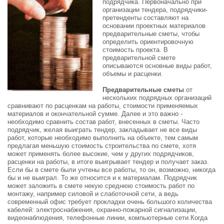
подрядчика. Первоначально при
организации тендера, подрядчики-
претенденты составляют на
основании проектных материалов
предварительные сметы, чтобы
определить ориентировочную
стоимость проекта. В
предварительной смете
описываются основные виды работ,
объемы и расценки.
Предварительные сметы
от
нескольких подрядных организаций
сравнивают по расценкам на работы, стоимости применяемых
материалов и окончательной сумме. Далее и это важно -
необходимо сравнить состав работ, внесенных в сметы. Часто
подрядчик, желая выиграть тендер, закладывает не все виды
работ, которые необходимо выполнить на объекте, тем самым
предлагая меньшую стоимость строительства по смете, хотя
может применять более высокие, чем у других подрядчиков,
расценки на работы, в итоге выигрывает тендер и получает заказ.
Если бы в смете были учтены все работы, то он, возможно, никогда
бы и не выиграл. То же относится и к материалам. Подрядчик
может заложить в смете некую среднюю стоимость работ по
монтажу, например силовой и слаботочной сети, а ведь
современный офис требует прокладки очень большого количества
кабелей: электроснабжения, охранно-пожарной сигнализации,
видеонаблюдения, телефонные линии, компьютерные сети.Когда