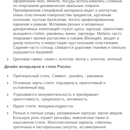
оформлении окон, мебели, посуды использовались сложные
по очертаниям динамические овальные спирали.
Пренебрежение спецификой материала ведет к изогнутым,
очень пластичным поверхностям предметов, крученым
колоннам, пухлым балясинам, богато профилированным
карнизам и рамкам. Мотивами резных и мозаичных
декоративных композиций служат щиты, картуши, прихотливо
вьющиеся стебли, раковины, венки, гирлянды. Мебель часто
покрывают яркими росписями и лаками (Венеция), вводят в
декор позолоту и инкрустацию хрустальными пластинками.
Сидения часто сплошь сбиваются дорогими тканями и обильно
украшаются бахромой.
Цветовая гамма: синее с золотом, белое с золотом, зеленый
Дизайн интерьеров в стиле Рококо
Оригинальный стиль. Символ - рокайль - раковина.
Основные черты стиля: подчеркнуть прихотливый и
усложненный вид.
Утрачивается монументальность и преображает
прихотливость, грациозность, интимность.
Идеал стиля: женщина-подросток.
Резные и лепные узоры, разорванные картуши, маски амуров.
Большую роль играют рельефы, живописные панно в
изысканном стиле. Многочисленные зеркала, гобелены,
эротичные и пасторальные силуэты, ассиметричное