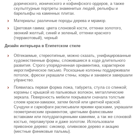
дорического, ионического и кофинфского ордеров, а также
скульптурные портреты знаменитых людей, рельефы и
барельефы на каменных плитах.
Материалы: различные породы дерева и мрамор.
Цветовая гамма: цвета слоновой кости, оттенки золотого,
звонкий желтый, синий и зеленый, оттенки красного
(терракотовый), черный
Дизайн интерьера в Египетском стиле
Обтекаемые, стереотипные, можно сказать, унифицированные
художественные формы, сложившиеся в ходе длительного
развития. Строго упорядоченная орнаментика, характерное
иероглифическое письмо. Роскошные колонны поддерживали
потолок, фрески украшали стены, ковры и занавеси завершали
убранство.
Появилась первая форма ложа, табурета, стула со спинкой;
корзины с крышкой из пальмовых волокон, металлические
зеркала. Поверхность мебели покрывали сначала толстым
слоем краски-замазки, затем белой или цветной краской.
Сундуки и саркофаги расписывали яркими красками, украшали
геометрическим орнаментом, цветными фаянсовыми
вставками или полудрагоценными камнями, а так же слоновой
костью, перламутром и даже золотом. Использовали
привозное дерево: сикомор, оливковое дерево и акацию
(местные финиковые пальмы).