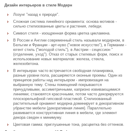
Дизайн интерьеров в стиле Модерн
Лозунг "назад к природе".
Сложная система линейного орнамента: основа мотивов -
сильно стилизованные цветы и растения, лебеди.
Символ стиля - изощренная форма цветка цикламена.
В России и Англии современный стиль называли модерном, в
Бельгии и Франции - арт-нуво ("новое искусство"), в Германии -
югент стиль ("молодой стиль"), в Австрии - сецессион "
(отделение, уход"). Отказ от старых стилевых форм, поиск и
использование новых материалов: железа, стекла,
железобетона.
В интерьерах часто встречается свободная планировка,
разные уровни пола, расширяются оконные проемы. Один из
принципов работы над интерьером - импровизация на
выбранную тему. Стены помещений покрываются
причудливыми, ассиметричными, капризно извивающимися
линиями; становятся красочными, потом часто декорируются
плоскорельефной гипсовой пластикой. Стилизованный
растительный орнамент модерна доминирует в декоративном
убранстве мебели (декоративная линия). Параллельно
развивается конструктивная линия в мебели, где элемент
декора сведен к минимуму.
Цветовая гамма: приглушенные тона, расцветка без оттенков.