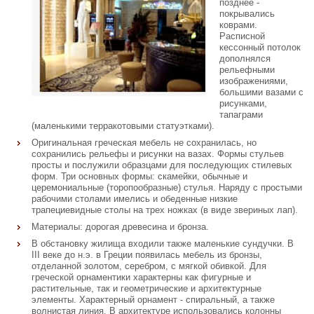
позднее -
покрывались
коврами.
Расписной
кессонный потолок
дополнялся
рельефными
изображениями,
большими вазами с
рисунками,
тапаграми
(маленькими терракотовыми статуэтками).
Оригинальная греческая мебель не сохранилась, но
сохранились рельефы и рисунки на вазах. Формы стульев
просты и послужили образцами для последующих стилевых
форм. Три основных формы: скамейки, обычные и
церемониальные (торопообразные) стулья. Наряду с простыми
рабочими столами имелись и обеденные низкие
трапециевидные столы на трех ножках (в виде звериных лап).
Материалы: дорогая древесина и бронза.
В обстановку жилища входили также маленькие сундучки. В
III веке до н.э. в Греции появилась мебель из бронзы,
отделанной золотом, серебром, с мягкой обивкой. Для
греческой орнаментики характерны как фигурные и
растительные, так и геометрические и архитектурные
элементы. Характерный орнамент - спиральный, а также
волнистая линия. В архитектуре использовались колонны