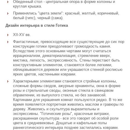
Обеденный стол - центральная опора в форме колонны и
круглая крышка.
Применялись "цвета земли": красный, желтый, коричневый,
белый (гипс), черный (сажа).
Дизайн интерьера в стиле Готика
XII-XV вв.
Фантастичные, превосходящие все существующие до сих пор
конструкции готики преодолевают громоздкость камня.
Вследствие этого основными чертами могут считаться
иррационализм, дематериализация, стремление вверх,
мистика, легкость, экспрессивность. Стены перестают быть
конструктивным элементом, становятся более легкими,
облицовываются деревом или украшаются стенной росписью
ярких цветов, настенными коврами.
Характерными элементами становятся стройные колонны,
сложные формы сводов, ажурные орнаменты, окна в форме
розы и стрельчатые своды, оконные стекла в свинцовом
обрамлении, из выпуклого стекла, но без занавесей.
Картинами для украшения комнат пользуются редко. В то же
время появляется портретная живопись маслом и гравюры по
дереву. Живопись и скульптура выразительны и
экспрессивны. "Готические розы", красочные витражи,
раскрашенная скульптура - все это говорит об особой роли
цвета в средневековье. Дощатые и кафельные полы
раннеготического интерьера позднее застилались коврами.