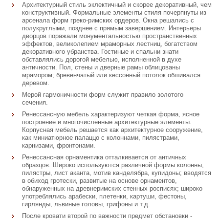
Архитектурный стиль эклектичный и скорее декоративный, чем
конструктивный. Формальные элементы стиля почерпнуты из
арсенала форм греко-римских ордеров. Окна решались с
полукруглыми, позднее с прямым завершением. Интерьеры
дворцов поражали монументальностью пространственных
эффектов, великолепием мраморных лестниц, богатством
декоративного убранства. Гостиные и спальни знати
обставлялись дорогой мебелью, исполненной в духе
античности. Пол, стены и дверные рамы облицованы
мрамором; бревенчатый или кессонный потолок обшивался
деревом.
Мерой гармоничности форм служит правило золотого
сечения.
Ренессансную мебель характеризуют четкая форма, ясное
построение и многочисленные архитектурные элементы.
Корпусная мебель решается как архитектурное сооружение,
как миниатюрное палаццо с колоннами, пилястрами,
карнизами, фронтонами.
Ренессансная орнаментика отталкивается от античных
образцов. Широко используются различной формы колонны,
пилястры, лист аканта, мотив канделябра, купидоны; вводятся
в обиход гротески, развитые на основе орнаментов,
обнаруженных на древнеримских стенных росписях; широко
употреблялись арабески, плетенки, картуши, фестоны,
гирлянды, львиные головы, грифоны и т.д.
После кровати второй по важности предмет обстановки -