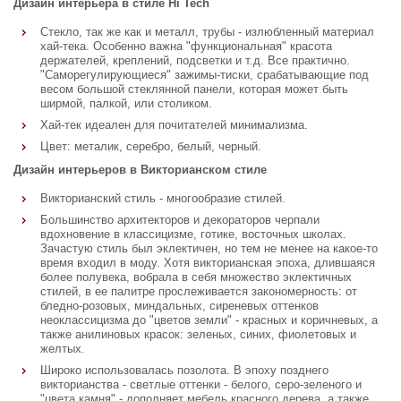
Дизайн интерьера в стиле Hi Tech
Стекло, так же как и металл, трубы - излюбленный материал
хай-тека. Особенно важна "функциональная" красота
держателей, креплений, подсветки и т.д. Все практично.
"Саморегулирующиеся" зажимы-тиски, срабатывающие под
весом большой стеклянной панели, которая может быть
ширмой, палкой, или столиком.
Хай-тек идеален для почитателей минимализма.
Цвет: металик, серебро, белый, черный.
Дизайн интерьеров в Викторианском стиле
Викторианский стиль - многообразие стилей.
Большинство архитекторов и декораторов черпали
вдохновение в классицизме, готике, восточных школах.
Зачастую стиль был эклектичен, но тем не менее на какое-то
время входил в моду. Хотя викторианская эпоха, длившаяся
более полувека, вобрала в себя множество эклектичных
стилей, в ее палитре прослеживается закономерность: от
бледно-розовых, миндальных, сиреневых оттенков
неоклассицизма до "цветов земли" - красных и коричневых, а
также анилиновых красок: зеленых, синих, фиолетовых и
желтых.
Широко использовалась позолота. В эпоху позднего
викторианства - светлые оттенки - белого, серо-зеленого и
"цвета камня" - дополняет мебель красного дерева, а также