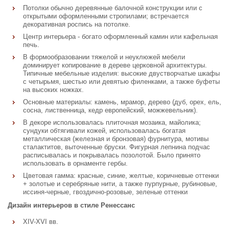
Потолки обычно деревянные балочной конструкции или с
открытыми оформленными стропилами; встречается
декоративная роспись на потолке.
Центр интерьера - богато оформленный камин или кафельная
печь.
В формообразовании тяжелой и неуклюжей мебели
доминирует копирование в дереве церковной архитектуры.
Типичные мебельные изделия: высокие двустворчатые шкафы
с четырьмя, шестью или девятью филенками, а также буфеты
на высоких ножках.
Основные материалы: камень, мрамор, дерево (дуб, орех, ель,
сосна, лиственница, кедр европейский, можжевельник).
В декоре использовалась плиточная мозаика, майолика;
сундуки обтягивали кожей, использовалась богатая
металлическая (железная и бронзовая) фурнитура, мотивы
сталактитов, выточенные бруски. Фигурная лепнина подчас
расписывалась и покрывалась позолотой. Было принято
использовать в орнаменте гербы.
Цветовая гамма: красные, синие, желтые, коричневые оттенки
+ золотые и серебряные нити, а также пурпурные, рубиновые,
иссиня-черные, гвоздично-розовые, зеленые оттенки
Дизайн интерьеров в стиле Ренессанс
XIV-XVI вв.