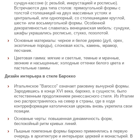
сундук-кассоне (с резьбой, инкрустацией и росписью).
Встречаются два типа столов: прямоугольной формы с
толстой столешницей на двух массивных устоях и
центральный, или однопорный, со столешницами круглой,
шести- или восьмиугольной формы. Особенной
декоративностью славилась венецианская мебель: сундуки,
шкафы украшались росписью, стукко, позолотой.
Основные материалы: черное и белое дерево (дуб, орех,
экзотичные породы), слоновая кость, камень, мрамор,
песчаник.
Цветовая гамма: мягкие и светлые, темные и мрачные,
звонкие и насыщенные; холодные оттенки белого цвета и
пастельные гаммы
Дизайн интерьера в стиле Барокко
Итальянское "Barocco" означает раковину вычурной формы.
Зародившись в конце XVI века, барокко, в сущности, было
естественным продолжением ренессансного стиля. Из Италии
оно распространялось на север в страны, где в ходе
контрреформации католическая церковь вновь укрепила свои
позиции.
Основные черты: повышенная динамичность форм,
беспокойный ритм кривых линий.
Пышные помпезные формы барокко применялись в первую
очередь в архитектуре и интерьерах церквей и монастырей. В