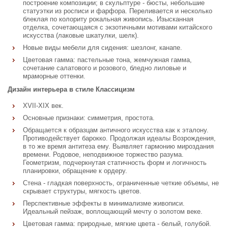
построение композиции; в скульптуре - бюсты, небольшие
статуэтки из росписи и фарфора. Переливается и несколько
блеклая по колориту рокальная живопись. Изысканная
отделка, сочетающаяся с экзотичными мотивами китайского
искусства (лаковые шкатулки, шелк).
Новые виды мебели для сидения: шезлонг, канапе.
Цветовая гамма: пастельные тона, жемчужная гамма,
сочетание салатового и розового, бледно лиловые и
мраморные оттенки.
Дизайн интерьера в стиле Классицизм
XVII-XIX век.
Основные признаки: симметрия, простота.
Обращается к образцам античного искусства как к эталону.
Противодействует барокко. Продолжая идеалы Возрождения,
в то же время антитеза ему. Выявляет гармонию мироздания
времени. Родовое, неподвижное торжество разума.
Геометризм, подчеркнутая статичность форм и логичность
планировки, обращение к ордеру.
Стена - гладкая поверхность, ограниченные четкие объемы, не
скрывает структуры, мягкость цветов.
Перспективные эффекты в минимализме живописи.
Идеальный пейзаж, воплощающий мечту о золотом веке.
Цветовая гамма: природные, мягкие цвета - белый, голубой.